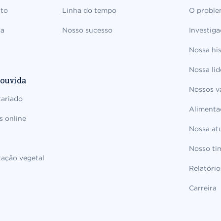
nto
Linha do tempo
O probl
da
Nosso sucesso
Investiga
Nossa his
Nossa li
 ouvida
Nossos v
tariado
Alimenta
s online
Nossa at
Nosso ti
ação vegetal
Relatório
Carreira