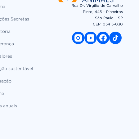
Rua Dr. Virgílio de Carvalho
ema
Pinto, 445 – Pinheiros
São Paulo – SP
ções Secretas
CEP: 05415-030​
tória
instagram link
youtube link
facebook link
tiktok link
derança
alores
ção sustentável
uação
me
s anuais