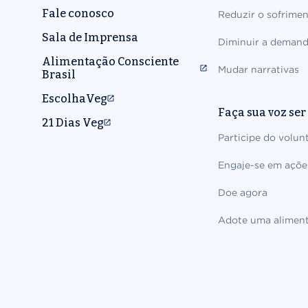
Fale conosco
Reduzir o sofrime
Sala de Imprensa
Diminuir a deman
Alimentação Consciente
Mudar narrativas
Brasil
EscolhaVeg
Faça sua voz ser
21 Dias Veg
Participe do volun
Engaje-se em açõe
Doe agora
Adote uma aliment