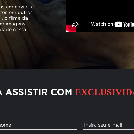
os em navios e
rtos em outros
l, o filme da
com imagens
lidade desta
 ASSISTIR COM
EXCLUSIVID